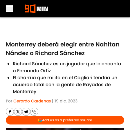
Skip to main content
Monterrey deberá elegir entre Nahitan
Nández o Richard Sánchez
Richard Sánchez es un jugador que le encanta
a Fernando Ortíz
El charrúa que milita en el Cagliari tendría un
acuerdo total con la gente de Rayados de
Monterrey
Por
Gerardo Cardenas
|
19 dic. 2023
Add us as a preferred source