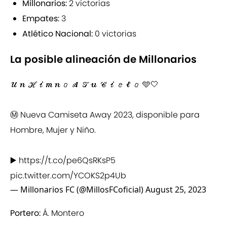
Millonarios:
2 victorias
Empates:
3
Atlético Nacional:
0 victorias
La posible alineación de Millonarios
𝒰𝓃 ℋ𝒾𝓂𝓃𝑜 𝒜 𝒯𝓊 𝒞𝒾𝑒𝓁𝑜 🩵🤍
Ⓜ️ Nueva Camiseta Away 2023, disponible para
Hombre, Mujer y Niño.
▶️
https://t.co/pe6QsRKsP5
pic.twitter.com/YCOKS2p4Ub
— Millonarios FC (@MillosFCoficial)
August 25, 2023
Portero:
Á. Montero