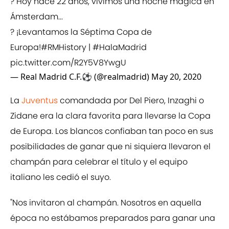
? Hoy hace 22 años, vivimos una noche mágica en
Ámsterdam...
? ¡Levantamos la Séptima Copa de
Europa!
#RMHistory
|
#HalaMadrid
pic.twitter.com/R2Y5V8YwgU
— Real Madrid C.F.⚽ (@realmadrid)
May 20, 2020
La
Juventus
comandada por Del Piero, Inzaghi o
Zidane era la clara favorita para llevarse la Copa
de Europa. Los blancos confiaban tan poco en sus
posibilidades de ganar que ni siquiera llevaron el
champán para celebrar el título y el equipo
italiano les cedió el suyo.
"Nos invitaron al champán. Nosotros en aquella
época no estábamos preparados para ganar una