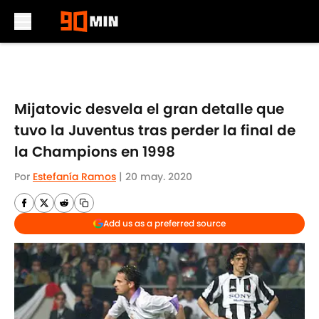
Skip to main content
Mijatovic desvela el gran detalle que
tuvo la Juventus tras perder la final de
la Champions en 1998
Por
Estefanía Ramos
|
20 may. 2020
Add us as a preferred source