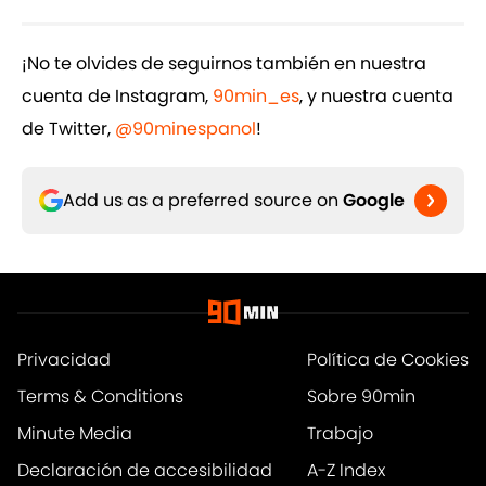
¡No te olvides de seguirnos también en nuestra
cuenta de Instagram,
90min_es
, y nuestra cuenta
de Twitter,
@90minespanol
!
Add us as a preferred source on
Google
Privacidad
Política de Cookies
Terms & Conditions
Sobre 90min
Minute Media
Trabajo
Declaración de accesibilidad
A-Z Index