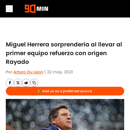
Skip to main content
Miguel Herrera sorprendería al llevar al
primer equipo refuerzo con origen
Rayado
Por
Arturo Du Leon
|
22 may. 2021
Add us as a preferred source