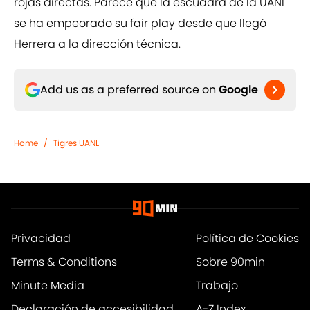
rojas directas. Parece que la escuadra de la UANL
se ha empeorado su fair play desde que llegó
Herrera a la dirección técnica.
Add us as a preferred source on
Google
Home
/
Tigres UANL
Privacidad
Política de Cookies
Terms & Conditions
Sobre 90min
Minute Media
Trabajo
Declaración de accesibilidad
A-Z Index