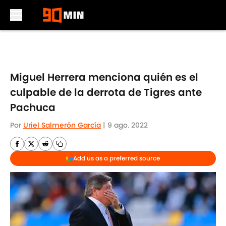
Skip to main content
Miguel Herrera menciona quién es el
culpable de la derrota de Tigres ante
Pachuca
Por
Uriel Salmerón García
|
9 ago. 2022
Add us as a preferred source