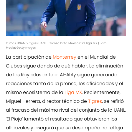
Pumas UNAM v Tigres UANL - Torneo Grita Mexico C22 Liga MX | Jam
Media/GettyImages
La participación de
Monterrey
en el Mundial de
Clubes sigue dando de qué hablar. La eliminación
de los Rayados ante el Al-Ahly sigue generando
reacciones tanto de la prensa, los aficionados y el
mismo ecosistema de la
Liga MX
. Recientemente,
Miguel Herrera, director técnico de
Tigres
, se refirió
al fracaso del máximo rival del conjunto de la UANL.
'El Piojo' lamentó el resultado que obtuvieron los
albiazules y aseguró que su desempeño no refleja