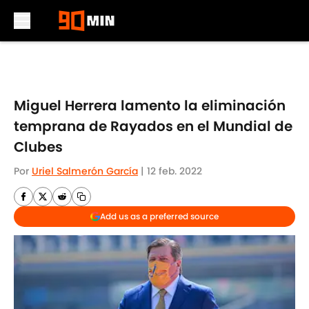
Skip to main content
Miguel Herrera lamento la eliminación
temprana de Rayados en el Mundial de
Clubes
Por
Uriel Salmerón García
|
12 feb. 2022
Add us as a preferred source