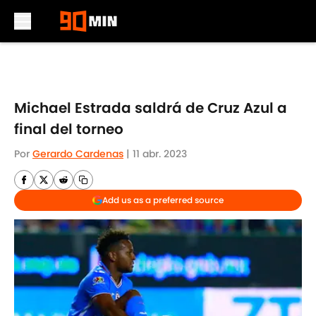
Skip to main content
Michael Estrada saldrá de Cruz Azul a
final del torneo
Por
Gerardo Cardenas
|
11 abr. 2023
Add us as a preferred source