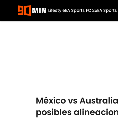
Lifestyle
EA Sports FC 25
EA Sports
Skip to main content
México vs Australia
posibles alineacio