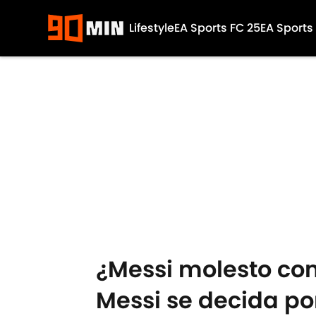
Lifestyle
EA Sports FC 25
EA Sports
Skip to main content
¿Messi molesto con 
Messi se decida por