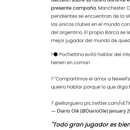
presente campaña.
Manchester C
pendientes se encuentran de la si
los únicos clubes en el mundo co
del argentino. El propio Barca se 
mejor jugador del mundo de qued
?⚫️ Pochettino evitó hablar del int
tienen en común
?️ "Compartimos el amor a Newell's
quiero hablar porque lo que diga
?️
@ellarguero
pic.twitter.com/vE
— Diario Olé (@DiarioOle)
January 2
"Todo gran jugador es bien