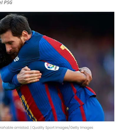
el PSG
trañable amistad. | Quality Sport Images/Getty Images