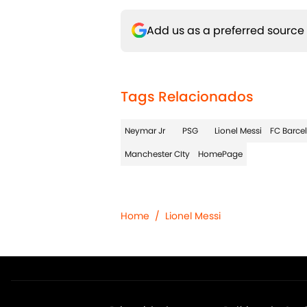
Add us as a preferred source
Tags Relacionados
Neymar Jr
PSG
Lionel Messi
FC Barce
Manchester CIty
HomePage
Home
/
Lionel Messi