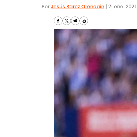
Por
Jesús Sarez Orendain
|
21 ene. 2021