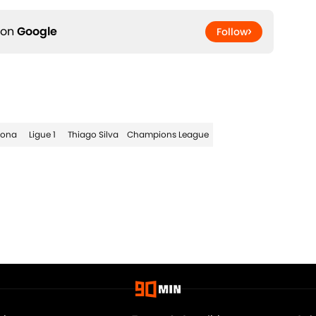
 on
Google
Follow
lona
Ligue 1
Thiago Silva
Champions League