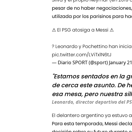
pesar de no haber negociaciones,
utilizada por los parisinos para h
⚠ El PSG atosiga a Messi ⚠
? Leonardo y Pochettino han inicia
pic.twitter.com/LViTx1N6tJ
— Diario SPORT (@sport)
January 21
"Estamos sentados en la g
de cerca este asunto. De 
esa mesa, pero nuestra sill
Leonardo, director deportivo del P
El delantero argentino ya estuvo a
Para esta temporada, Messi decl
decisión sobre su futuro durante e