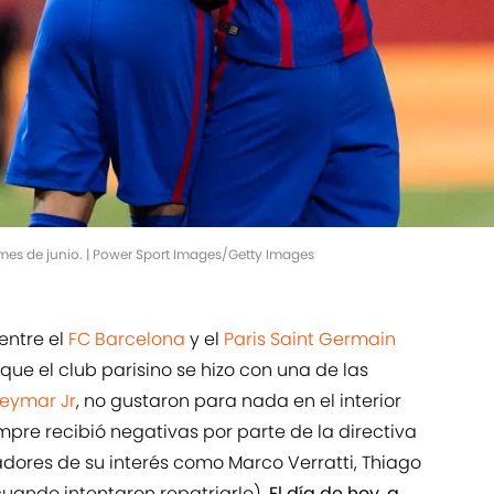
l mes de junio. | Power Sport Images/Getty Images
 entre el
FC Barcelona
y el
Paris Saint Germain
que el club parisino se hizo con una de las
eymar Jr
, no gustaron para nada en el interior
pre recibió negativas por parte de la directiva
dores de su interés como Marco Verratti, Thiago
cuando intentaron repatriarlo).
El día de hoy, a