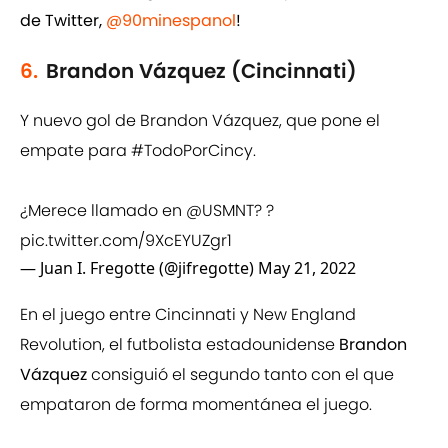
de Twitter,
@90minespanol
!
6.
Brandon Vázquez (Cincinnati)
Y nuevo gol de Brandon Vázquez, que pone el
empate para
#TodoPorCincy
.
¿Merece llamado en
@USMNT
? ?
pic.twitter.com/9XcEYUZgr1
— Juan I. Fregotte (@jifregotte)
May 21, 2022
En el juego entre Cincinnati y New England
Revolution, el futbolista estadounidense
Brandon
Vázquez
consiguió el segundo tanto con el que
empataron de forma momentánea el juego.