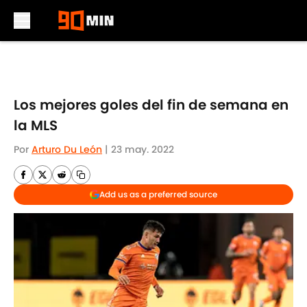
Skip to main content
Los mejores goles del fin de semana en
la MLS
Por
Arturo Du León
|
23 may. 2022
Add us as a preferred source