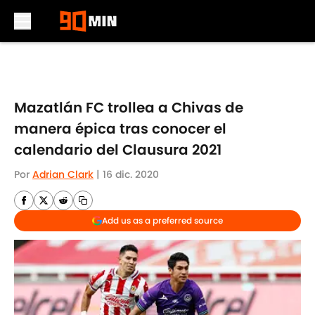
Skip to main content
Mazatlán FC trollea a Chivas de
manera épica tras conocer el
calendario del Clausura 2021
Por
Adrian Clark
|
16 dic. 2020
Add us as a preferred source