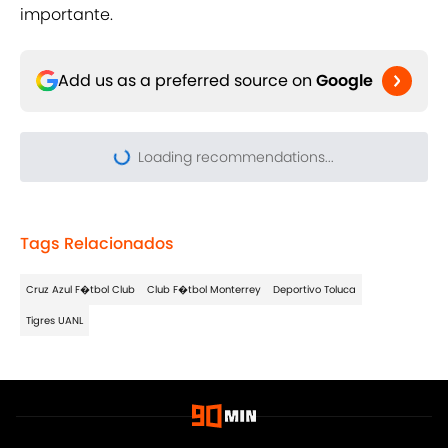
importante.
Add us as a preferred source on
Google
Loading recommendations...
Please wait while we load pers
Tags Relacionados
Cruz Azul F�tbol Club
Club F�tbol Monterrey
Deportivo Toluca
Tigres UANL