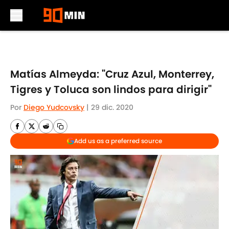
Skip to main content
Matías Almeyda: "Cruz Azul, Monterrey,
Tigres y Toluca son lindos para dirigir"
Por
Diego Yudcovsky
|
29 dic. 2020
Add us as a preferred source