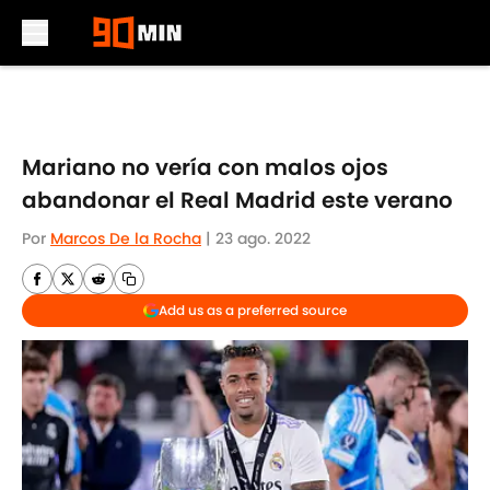
Skip to main content
Mariano no vería con malos ojos
abandonar el Real Madrid este verano
Por
Marcos De la Rocha
|
23 ago. 2022
Add us as a preferred source