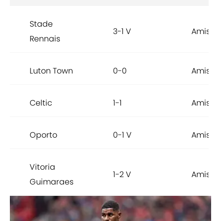
Stade
3-1 V
Amisto
Rennais
Luton Town
0-0
Amisto
Celtic
1-1
Amisto
Oporto
0-1 V
Amisto
Vitoria
1-2 V
Amisto
Guimaraes