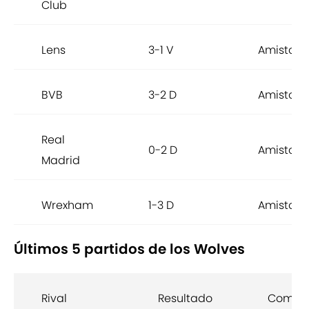
Club
Lens
3-1 V
Amistoso
BVB
3-2 D
Amistoso
Real
0-2 D
Amistoso
Madrid
Wrexham
1-3 D
Amistoso
Últimos 5 partidos de los Wolves
Rival
Resultado
Compet