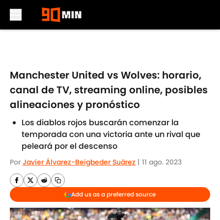
Skip to main content
Manchester United vs Wolves: horario,
canal de TV, streaming online, posibles
alineaciones y pronóstico
Los diablos rojos buscarán comenzar la
temporada con una victoria ante un rival que
peleará por el descenso
Por
Javier Álvarez-Beigbeder Suárez
|
11 ago. 2023
Add us as a preferred source