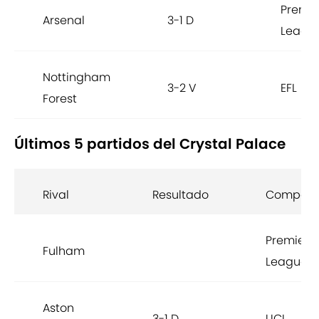
Premie
Arsenal
3-1 D
Leagu
Nottingham
3-2 V
EFL
Forest
Últimos 5 partidos del Crystal Palace
Rival
Resultado
Competic
Premier
Fulham
League
Aston
3-1 D
UCL