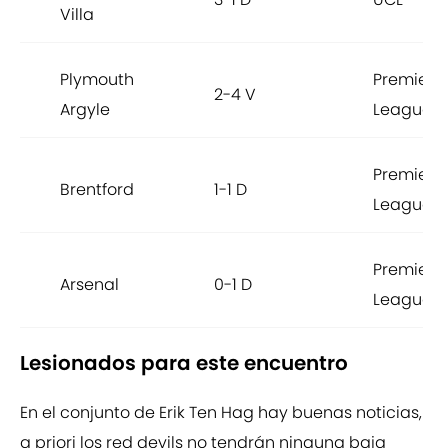
Villa
Plymouth
Premier
2-4 V
Argyle
League
Premier
Brentford
1-1 D
League
Premier
Arsenal
0-1 D
League
Lesionados para este encuentro
En el conjunto de Erik Ten Hag hay buenas noticias,
a priori los red devils no tendrán ninguna baja