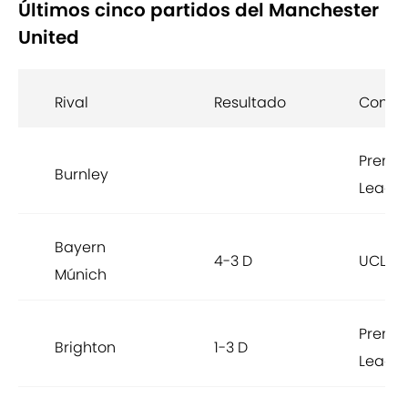
Últimos cinco partidos del Manchester
United
Rival
Resultado
Compe
Premie
Burnley
Leagu
Bayern
4-3 D
UCL
Múnich
Premie
Brighton
1-3 D
Leagu