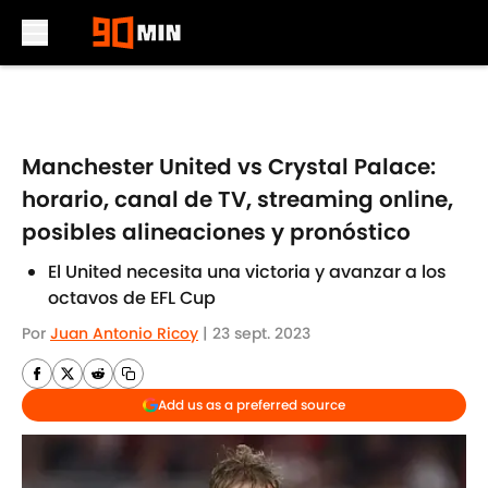
Skip to main content
Manchester United vs Crystal Palace:
horario, canal de TV, streaming online,
posibles alineaciones y pronóstico
El United necesita una victoria y avanzar a los
octavos de EFL Cup
Por
Juan Antonio Ricoy
|
23 sept. 2023
Add us as a preferred source