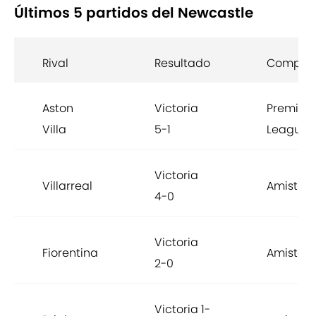
Últimos 5 partidos del Newcastle
Rival
Resultado
Competi
Aston
Victoria
Premier
Villa
5-1
League
Victoria
Villarreal
Amistos
4-0
Victoria
Fiorentina
Amistos
2-0
Victoria 1-