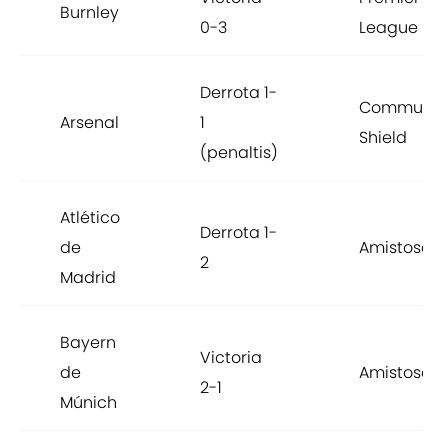
Burnley
0-3
League
Derrota 1-
Communit
Arsenal
1
Shield
(penaltis)
Atlético
Derrota 1-
de
Amistoso
2
Madrid
Bayern
Victoria
de
Amistoso
2-1
Múnich