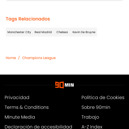
Tags Relacionados
Manchester CIty
Real Madrid
Chelsea
Kevin De Bruyne
Home
/
Champions League
Privacidad
Política de Cookies
Terms & Conditions
Sobre 90min
Minute Media
Trabajo
Declaración de accesibilidad
A-Z Index