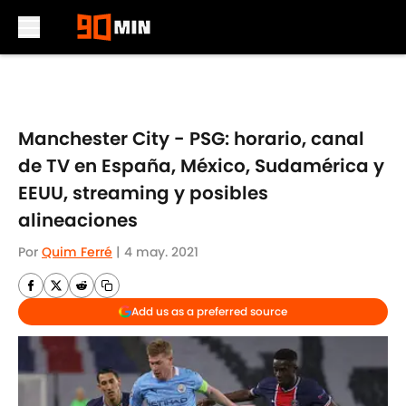
Skip to main content
Manchester City - PSG: horario, canal
de TV en España, México, Sudamérica y
EEUU, streaming y posibles
alineaciones
Por
Quim Ferré
|
4 may. 2021
Add us as a preferred source