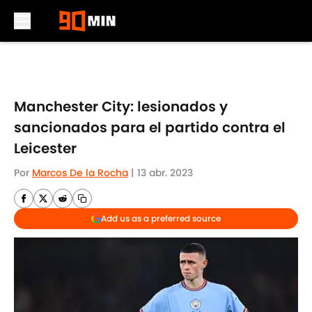
Skip to main content
Manchester City: lesionados y
sancionados para el partido contra el
Leicester
Por
Marcos De la Rocha
|
13 abr. 2023
Add us as a preferred source