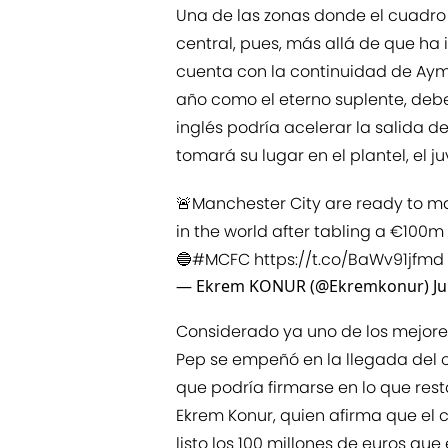
Una de las zonas donde el cuadro
central, pues, más allá de que ha
cuenta con la continuidad de Aym
año como el eterno suplente, debe
inglés podría acelerar la salida d
tomará su lugar en el plantel, el ju
🚨Manchester City are ready to m
in the world after tabling a €100m 
🔵
#MCFC
https://t.co/BaWv91jfmd
— Ekrem KONUR (@Ekremkonur)
Ju
Considerado ya uno de los mejores
Pep se empeñó en la llegada del cr
que podría firmarse en lo que res
Ekrem Konur, quien afirma que el 
listo los 100 millones de euros que 