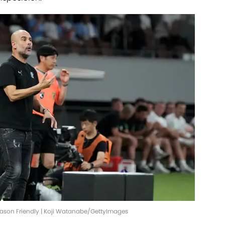
ason Friendly | Koji Watanabe/GettyImages