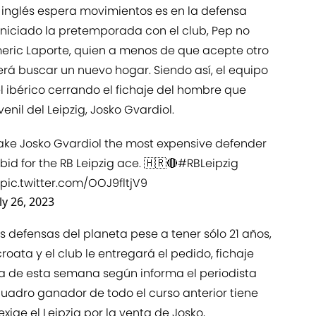
 inglés espera movimientos es en la defensa
 iniciado la pretemporada con el club, Pep no
eric Laporte, quien a menos de que acepte otro
rá buscar un nuevo hogar. Siendo así, el equipo
el ibérico cerrando el fichaje del hombre que
venil del Leipzig, Josko Gvardiol.
ake Josko Gvardiol the most expensive defender
bid for the RB Leipzig ace. 🇭🇷🔴
#RBLeipzig
pic.twitter.com/OOJ9fltjV9
ly 26, 2023
 defensas del planeta pese a tener sólo 21 años,
oata y el club le entregará el pedido, fichaje
ta de esta semana según informa el periodista
cuadro ganador de todo el curso anterior tiene
exige el Leipzig por la venta de Josko,