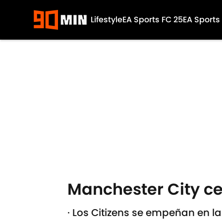
Lifestyle
EA Sports FC 25
EA Sports
Skip to main content
Manchester City ce
· Los Citizens se empeñan en la