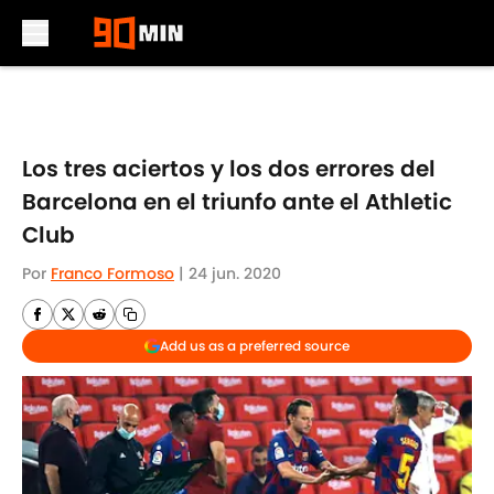
Skip to main content
Los tres aciertos y los dos errores del
Barcelona en el triunfo ante el Athletic
Club
Por
Franco Formoso
|
24 jun. 2020
Add us as a preferred source