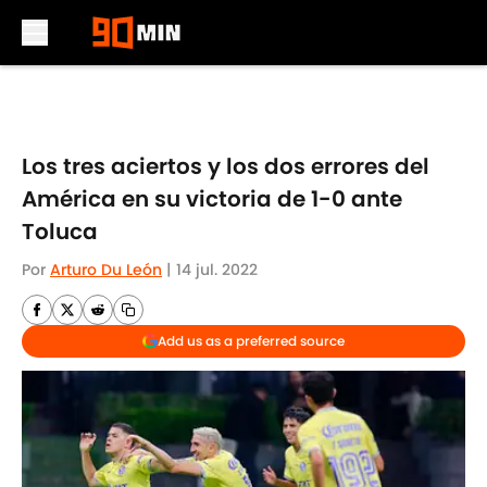
Skip to main content
Los tres aciertos y los dos errores del
América en su victoria de 1-0 ante
Toluca
Por
Arturo Du León
|
14 jul. 2022
Add us as a preferred source