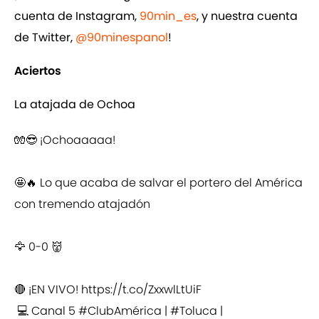
cuenta de Instagram,
90min_es
, y nuestra cuenta
de Twitter,
@90minespanol
!
Aciertos
La atajada de Ochoa
🧤😎 ¡Ochoaaaaa!
🤩🔥 Lo que acaba de salvar el portero del América
con tremendo atajadón
🦅 0-0 👹
🔴 ¡EN VIVO!
https://t.co/ZxxwlLtUiF
💻 Canal 5
#ClubAmérica
|
#Toluca
|