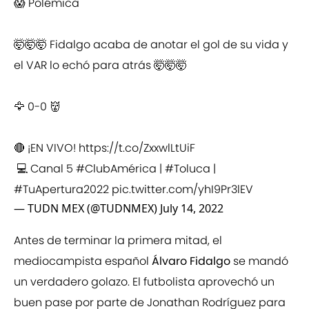
😱 Polémica
🤯🤯🤯 Fidalgo acaba de anotar el gol de su vida y
el VAR lo echó para atrás 🤯🤯🤯
🦅 0-0 👹
🔴 ¡EN VIVO!
https://t.co/ZxxwlLtUiF
💻 Canal 5
#ClubAmérica
|
#Toluca
|
#TuApertura2022
pic.twitter.com/yhI9Pr3lEV
— TUDN MEX (@TUDNMEX)
July 14, 2022
Antes de terminar la primera mitad, el
mediocampista español
Álvaro Fidalgo
se mandó
un verdadero golazo. El futbolista aprovechó un
buen pase por parte de Jonathan Rodríguez para