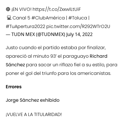
🔴 ¡EN VIVO!
https://t.co/ZxxwlLtUiF
💻 Canal 5
#ClubAmérica
|
#Toluca
|
#TuApertura2022
pic.twitter.com/R292WTrO2U
— TUDN MEX (@TUDNMEX)
July 14, 2022
Justo cuando el partido estaba por finalizar,
apareció al minuto 93’ el paraguayo
Richard
Sánchez
para sacar un riflazo fiel a su estilo, para
poner el gol del triunfo para los americanistas.
Errores
Jorge Sánchez exhibido
¡VUELVE A LA TITULARIDAD!