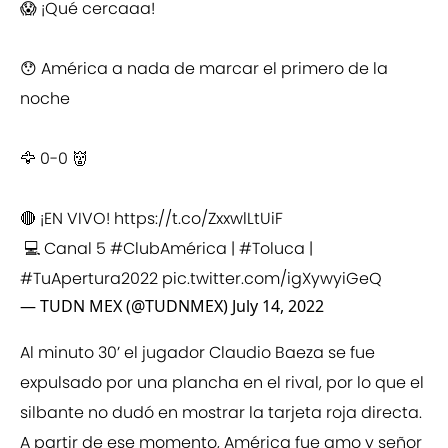
😱 ¡Qué cercaaa!
😯 América a nada de marcar el primero de la
noche
🦅 0-0 👹
🔴 ¡EN VIVO!
https://t.co/ZxxwlLtUiF
💻 Canal 5
#ClubAmérica
|
#Toluca
|
#TuApertura2022
pic.twitter.com/igXywyiGeQ
— TUDN MEX (@TUDNMEX)
July 14, 2022
Al minuto 30’ el jugador Claudio Baeza se fue
expulsado por una plancha en el rival, por lo que el
silbante no dudó en mostrar la tarjeta roja directa.
A partir de ese momento, América fue amo y señor