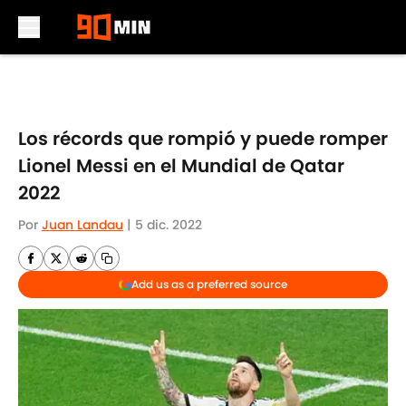
Skip to main content
Los récords que rompió y puede romper
Lionel Messi en el Mundial de Qatar
2022
Por
Juan Landau
|
5 dic. 2022
Add us as a preferred source