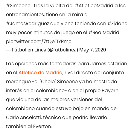
#Simeone
, tras la vuelta del
#AtleticoMadrid
a los
entrenamientos, tiene en la mira a
#JamesRodriguez
que viene teniendo con
#Zidane
muy pocos minutos de juego en el
#RealMadrid
.
pic.twitter.com/7tQeTIYRmc
— Fútbol en Línea (@futbolinea)
May 7, 2020
Las opciones más tentadoras para James estarían
en el
Atletico de Madrid
,
rival directo del conjunto
merengue -el "Cholo" Simeone ya ha mostrado
interés en el colombiano- o en el propio Bayern
que vio una de las mejores versiones del
colombiano cuando estuvo bajo en mando de
Carlo Ancelotti, técnico que podría llevarlo
también al Everton.