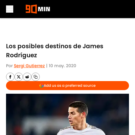
Skip to main content
Los posibles destinos de James
Rodríguez
Por
Sergi Gutierrez
|
10 may. 2020
Add us as a preferred source