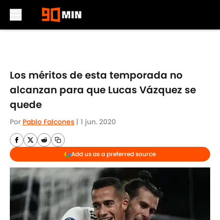
Skip to main content
Los méritos de esta temporada no
alcanzan para que Lucas Vázquez se
quede
Por
Pablo Falcones
|
1 jun. 2020
Add us as a preferred source