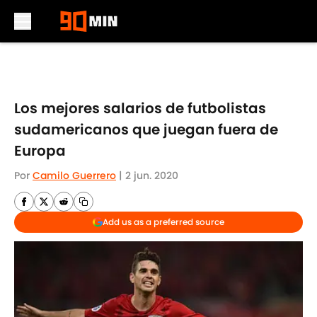
Skip to main content
Los mejores salarios de futbolistas
sudamericanos que juegan fuera de
Europa
Por
Camilo Guerrero
|
2 jun. 2020
Add us as a preferred source