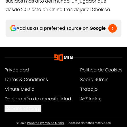
sueldos más alto del mundo. Un jugador que
desde 2017 está en China tras dejar el Chelsea.
Add us as a preferred source on
Google
Privacidad
Política de Cookies
Terms & Conditions
Sobre 90min
Minute Media
Trabajo
Declaración de accesibilidad
A-Z Index
Cookies Settings
© 2026
Powered by Minute Media
-
Todos los derechos reservados