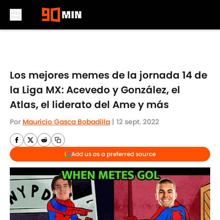
Skip to main content
Los mejores memes de la jornada 14 de
la Liga MX: Acevedo y González, el
Atlas, el liderato del Ame y más
Por
Mauricio Gasca Bobadilla
|
12 sept. 2022
Add us as a preferred source