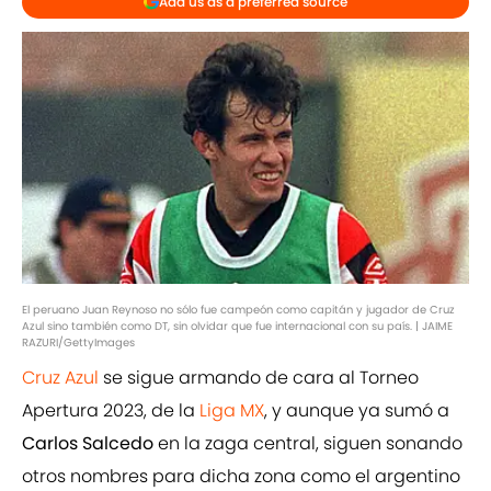
Add us as a preferred source
El peruano Juan Reynoso no sólo fue campeón como capitán y jugador de Cruz
Azul sino también como DT, sin olvidar que fue internacional con su país. | JAIME
RAZURI/GettyImages
Cruz Azul
se sigue armando de cara al Torneo
Apertura 2023, de la
Liga MX
, y aunque ya sumó a
Carlos Salcedo
en la zaga central, siguen sonando
otros nombres para dicha zona como el argentino