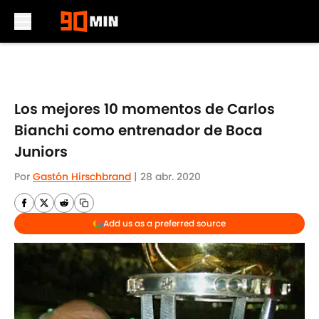
Skip to main content
Los mejores 10 momentos de Carlos
Bianchi como entrenador de Boca
Juniors
Por
Gastón Hirschbrand
|
28 abr. 2020
Add us as a preferred source