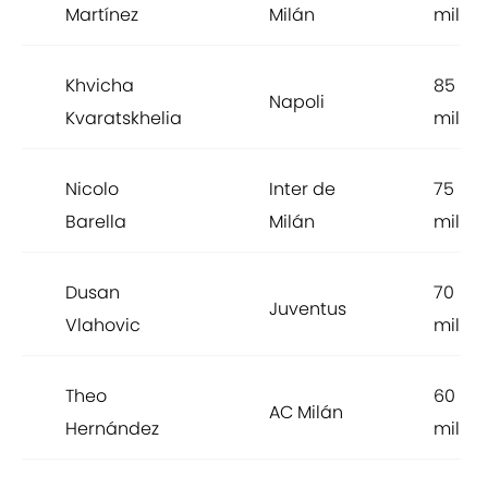
Martínez
Milán
millon
Khvicha
85
Napoli
Kvaratskhelia
millon
Nicolo
Inter de
75
Barella
Milán
millon
Dusan
70
Juventus
Vlahovic
millon
Theo
60
AC Milán
Hernández
millon