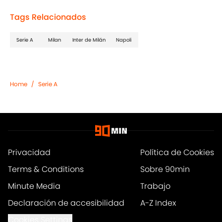
Tags Relacionados
Serie A
Milan
Inter de Milán
Napoli
Home
/
Serie A
Privacidad
Política de Cookies
Terms & Conditions
Sobre 90min
Minute Media
Trabajo
Declaración de accesibilidad
A-Z Index
Cookies Settings