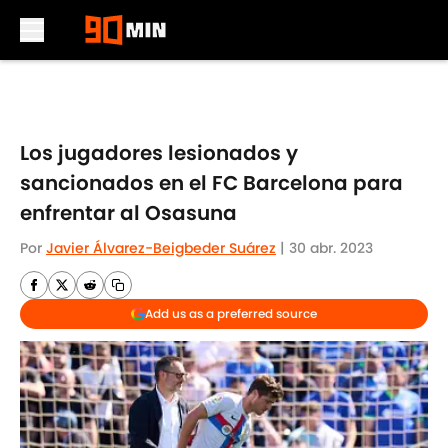
Skip to main content
Los jugadores lesionados y
sancionados en el FC Barcelona para
enfrentar al Osasuna
Por
Javier Álvarez-Beigbeder Suárez
|
30 abr. 2023
Add us as a preferred source