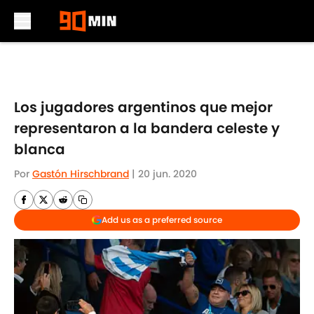
Skip to main content
Los jugadores argentinos que mejor
representaron a la bandera celeste y
blanca
Por
Gastón Hirschbrand
|
20 jun. 2020
Add us as a preferred source