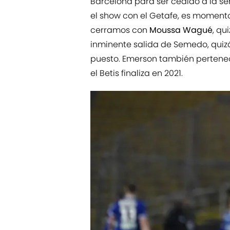
Barcelona para ser cedido a la s
el show con el Getafe, es momento
cerramos con
Moussa Wagué
, qu
inminente salida de Semedo, quizá
puesto. Emerson también pertenec
el Betis finaliza en 2021.