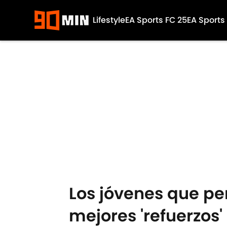
Lifestyle
EA Sports FC 25
EA Sports
Skip to main content
Los jóvenes que pe
mejores 'refuerzos