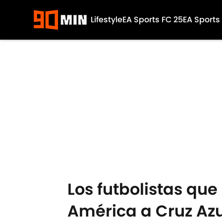
Lifestyle
EA Sports FC 25
EA Sports
Skip to main content
Los futbolistas que
América a Cruz Azu