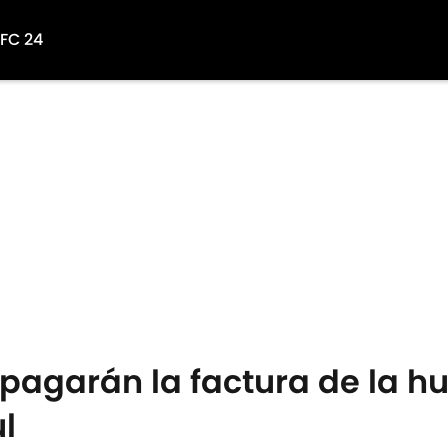
 FC 24
 pagarán la factura de la h
l