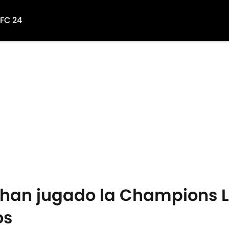
 FC 24
e han jugado la Champions 
os