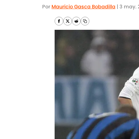
Por
Mauricio Gasca Bobadilla
|
3 may. 