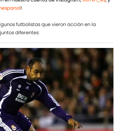
espanol
!
gunos futbolistas que vieron acción en la
ntos diferentes: