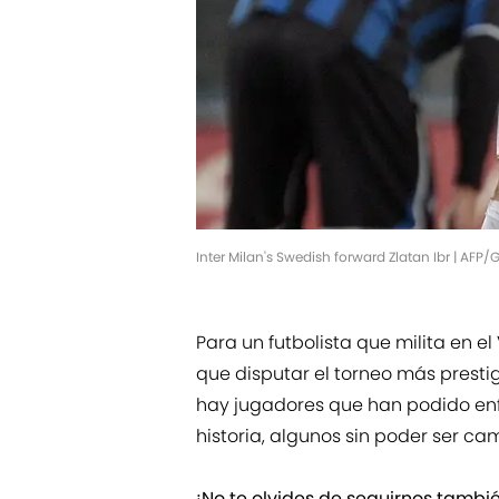
Inter Milan's Swedish forward Zlatan Ibr | AFP
Para un futbolista que milita en 
que disputar el torneo más presti
hay jugadores que han podido enfr
historia, algunos sin poder ser c
¡No te olvides de seguirnos tamb