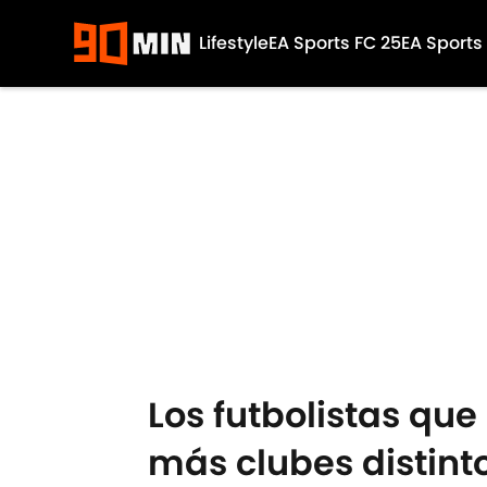
Lifestyle
EA Sports FC 25
EA Sports
Skip to main content
Los futbolistas qu
más clubes distint