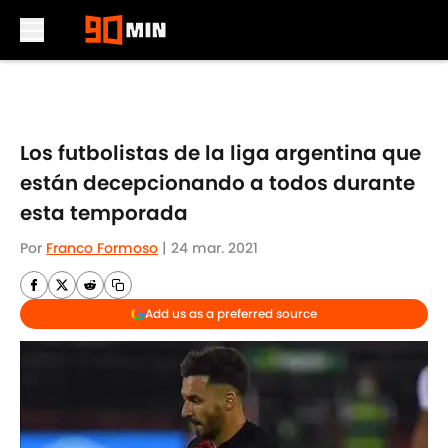
Skip to main content
Los futbolistas de la liga argentina que
están decepcionando a todos durante
esta temporada
Por
Franco Formoso
|
24 mar. 2021
Add us as a preferred source