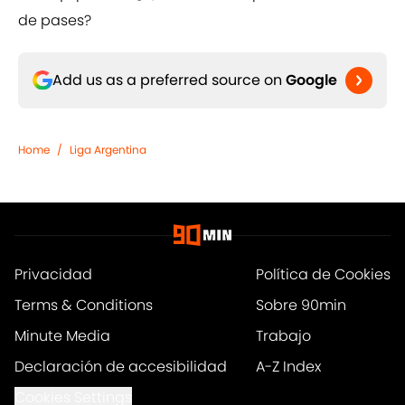
de pases?
Add us as a preferred source on
Google
Home
/
Liga Argentina
Privacidad
Política de Cookies
Terms & Conditions
Sobre 90min
Minute Media
Trabajo
Declaración de accesibilidad
A-Z Index
Cookies Settings