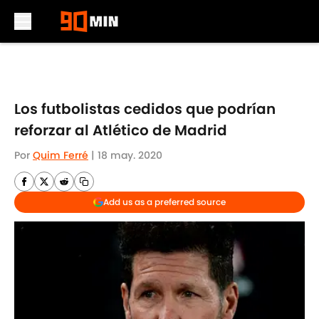
Skip to main content
Los futbolistas cedidos que podrían
reforzar al Atlético de Madrid
Por
Quim Ferré
|
18 may. 2020
Add us as a preferred source