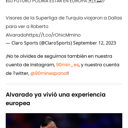
❗️SU FUTURO PODRÍA ESTAR EN EUROPA 🇲🇽🔜⁉️
Visores de la Superliga de Turquía viajaron a Dallas
para ver a Roberto
Alvarado
https://t.co/rOhicMmIno
— Claro Sports (@ClaroSports)
September 12, 2023
¡No te olvides de seguirnos también en nuestra
cuenta de Instagram,
90min_es
, y nuestra cuenta
de Twitter,
@90minespanol
!
Alvarado ya vivió una experiencia
europea