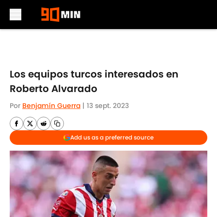
Skip to main content
Los equipos turcos interesados en
Roberto Alvarado
Por
Benjamín Guerra
|
13 sept. 2023
Add us as a preferred source