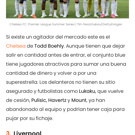
Chelsea FC: Premier League Summer Series | Tim Nwachukwu/GettyImages
Si existe un agitador del mercado este es el
Chelsea
de
Todd Boehly
. Aunque tienen que dejar
salir en cantidad antes de entrar, el conjunto blue
tiene jugadores atractivos para sumar una buena
cantidad de dinero y volver a por una
superestrella. Los delanteros no tienen su sitio
asegurado y futbolistas como
Lukaku
, que vuelve
de cesión,
Pulisic, Havertz
y
Mount
, ya han
abandonado al equipo y podrían tener caja para
pujar por su fichaje.
3.
Liverpool