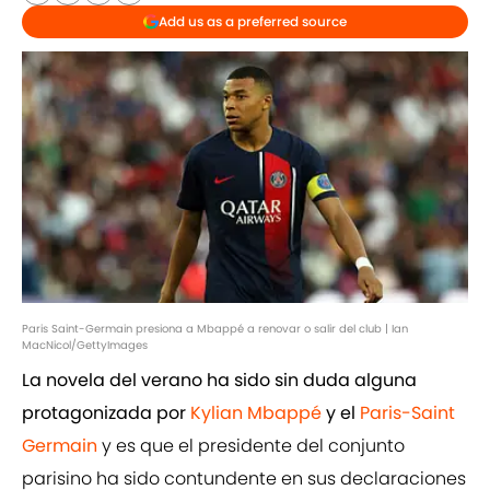
Add us as a preferred source
Paris Saint-Germain presiona a Mbappé a renovar o salir del club | Ian
MacNicol/GettyImages
La novela del verano ha sido sin duda alguna
protagonizada por
Kylian Mbappé
y el
Paris-Saint
Germain
y es que el presidente del conjunto
parisino ha sido contundente en sus declaraciones