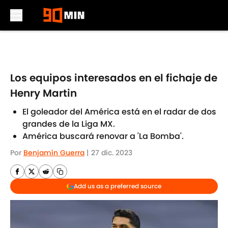
Skip to main content
Los equipos interesados en el fichaje de
Henry Martin
El goleador del América está en el radar de dos
grandes de la Liga MX.
América buscará renovar a 'La Bomba'.
Por
Benjamín Guerra
|
27 dic. 2023
Add us as a preferred source