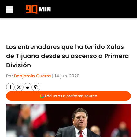
Skip to main content
Los entrenadores que ha tenido Xolos
de Tijuana desde su ascenso a Primera
División
Por
Benjamín Guerra
|
14 jun. 2020
Add us as a preferred source