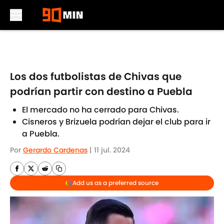
Skip to main content
Los dos futbolistas de Chivas que
podrían partir con destino a Puebla
El mercado no ha cerrado para Chivas.
Cisneros y Brizuela podrían dejar el club para ir
a Puebla.
Por
Gerardo Cardenas
|
11 jul. 2024
Add us as a preferred source