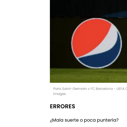
Paris Saint-Germain v FC Barcelona - UEFA 
Images
ERRORES
¿Mala suerte o poca puntería?