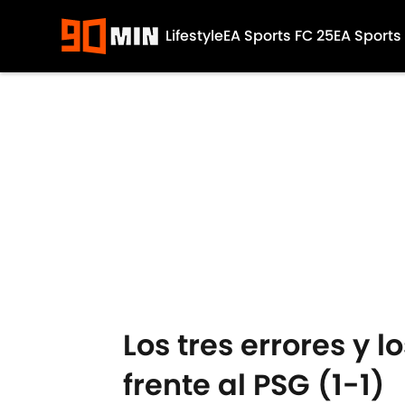
Lifestyle
EA Sports FC 25
EA Sports
Skip to main content
Los tres errores y 
frente al PSG (1-1)