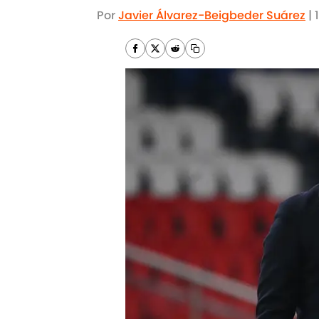
Por
Javier Álvarez-Beigbeder Suárez
|