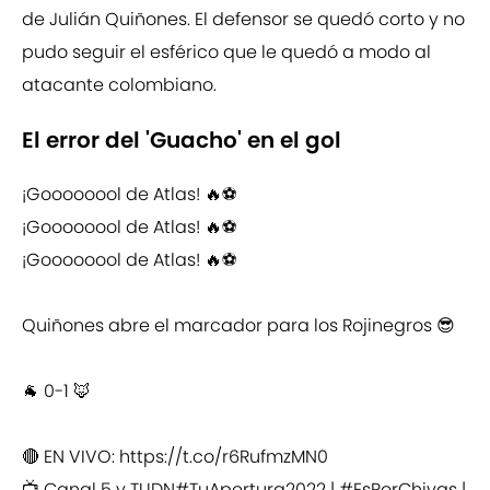
de Julián Quiñones. El defensor se quedó corto y no
pudo seguir el esférico que le quedó a modo al
atacante colombiano.
El error del 'Guacho' en el gol
¡Goooooool de Atlas! 🔥⚽
¡Goooooool de Atlas! 🔥⚽
¡Goooooool de Atlas! 🔥⚽
Quiñones abre el marcador para los Rojinegros 😎
🐐 0-1 🦊
🔴 EN VIVO:
https://t.co/r6RufmzMN0
📺 Canal 5 y TUDN
#TuApertura2022
|
#EsPorChivas
|