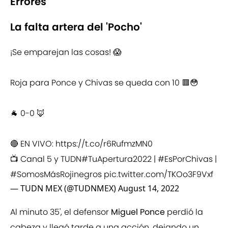
Errores
La falta artera del 'Pocho'
¡Se emparejan las cosas! 😱
Roja para Ponce y Chivas se queda con 10 🟥😳
🐐 0-0 🦊
🔴 EN VIVO:
https://t.co/r6RufmzMN0
📺 Canal 5 y TUDN
#TuApertura2022
|
#EsPorChivas
|
#SomosMásRojinegros
pic.twitter.com/TKOo3F9Vxf
— TUDN MEX (@TUDNMEX)
August 14, 2022
Al minuto 35', el defensor
Miguel Ponce
perdió la
cabeza y llegó tarde a una acción, dejando un