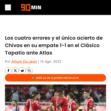
Skip to main content
Los cuatro errores y el único acierto de
Chivas en su empate 1-1 en el Clásico
Tapatío ante Atlas
Por
Arturo Du Leon
|
14 ago. 2022
Add us as a preferred source