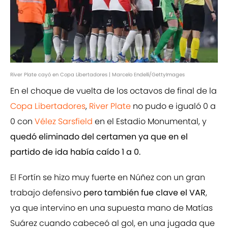
River Plate cayó en Copa Libertadores | Marcelo Endelli/GettyImages
En el choque de vuelta de los octavos de final de la
Copa Libertadores
,
River Plate
no pudo e igualó 0 a
0 con
Vélez Sarsfield
en el Estadio Monumental, y
quedó eliminado del certamen ya que en el
partido de ida había caído 1 a 0.
El Fortín se hizo muy fuerte en Núñez con un gran
trabajo defensivo
pero también fue clave el VAR
,
ya que intervino en una supuesta mano de Matías
Suárez cuando cabeceó al gol, en una jugada que