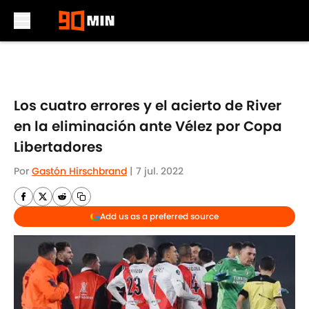
Skip to main content
Los cuatro errores y el acierto de River
en la eliminación ante Vélez por Copa
Libertadores
Por
Gastón Hirschbrand
|
7 jul. 2022
Add us as a preferred source