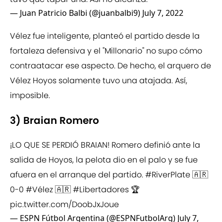
— Juan Patricio Balbi (@juanbalbi9)
July 7, 2022
Vélez fue inteligente, planteó el partido desde la
fortaleza defensiva y el "Millonario" no supo cómo
contraatacar ese aspecto. De hecho, el arquero de
Vélez Hoyos solamente tuvo una atajada. Así,
imposible.
3) Braian Romero
¡LO QUE SE PERDIÓ BRAIAN! Romero definió ante la
salida de Hoyos, la pelota dio en el palo y se fue
afuera en el arranque del partido.
#RiverPlate
🇦🇷
0-0
#Vélez
🇦🇷
#Libertadores
🏆
pic.twitter.com/DoobJxJoue
— ESPN Fútbol Argentina (@ESPNFutbolArg)
July 7,