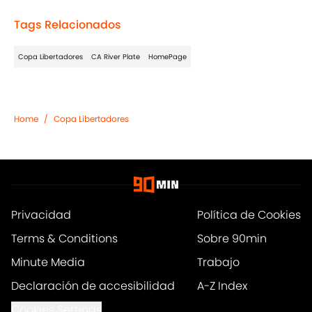
Tags Relacionados
Copa Libertadores
CA River Plate
HomePage
Home
/
Copa Libertadores
Privacidad
Política de Cookies
Terms & Conditions
Sobre 90min
Minute Media
Trabajo
Declaración de accesibilidad
A-Z Index
Cookies Settings