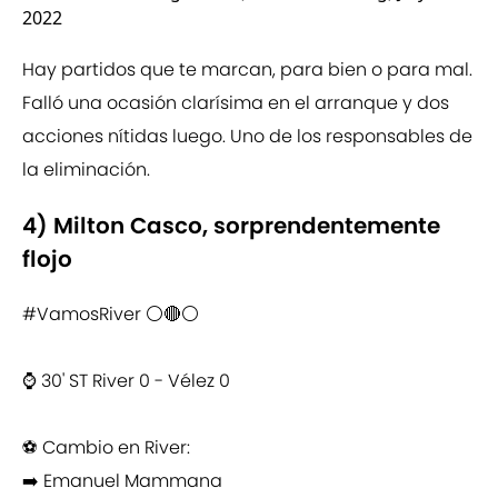
2022
Hay partidos que te marcan, para bien o para mal.
Falló una ocasión clarísima en el arranque y dos
acciones nítidas luego. Uno de los responsables de
la eliminación.
4) Milton Casco, sorprendentemente
flojo
#VamosRiver
⚪️🔴⚪️
⌚️ 30' ST River 0 - Vélez 0
⚽️ Cambio en River:
➡️ Emanuel Mammana