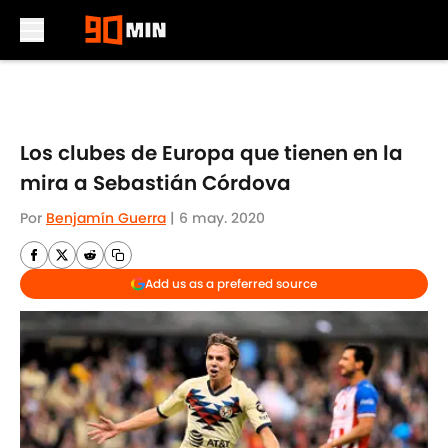
Skip to main content
Los clubes de Europa que tienen en la
mira a Sebastián Córdova
Por
Benjamín Guerra
|
6 may. 2020
Add us as a preferred source