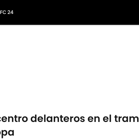
 FC 24
entro delanteros en el tram
opa