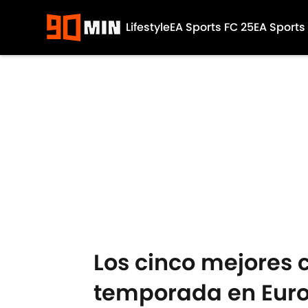
Lifestyle
EA Sports FC 25
EA Sports
Skip to main content
Los cinco mejores c
temporada en Eur