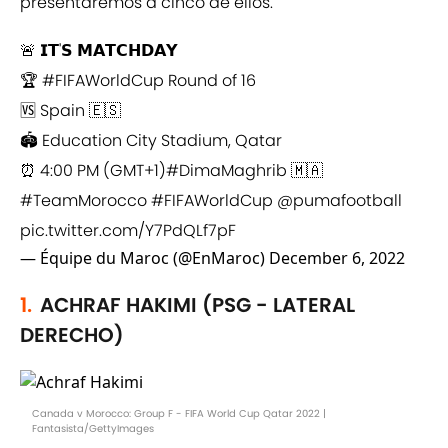
presentaremos a cinco de ellos.
🚨 𝗜𝗧'𝗦 𝗠𝗔𝗧𝗖𝗛𝗗𝗔𝗬
🏆
#FIFAWorldCup
Round of 16
🆚 Spain 🇪🇸
🏟️ Education City Stadium, Qatar
⏰ 4:00 PM (GMT+1)
#DimaMaghrib
🇲🇦
#TeamMorocco
#FIFAWorldCup
@pumafootball
pic.twitter.com/Y7PdQLf7pF
— Équipe du Maroc (@EnMaroc)
December 6, 2022
1.
ACHRAF HAKIMI (PSG - LATERAL
DERECHO)
Canada v Morocco: Group F - FIFA World Cup Qatar 2022 |
Fantasista/GettyImages