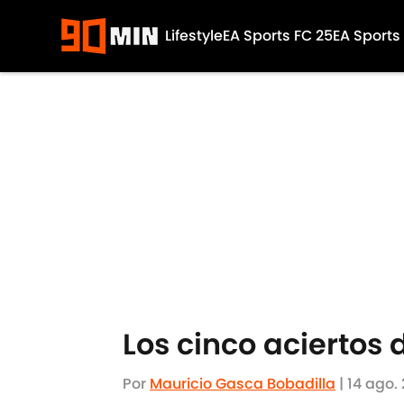
Lifestyle
EA Sports FC 25
EA Sports
Skip to main content
Los cinco aciertos
Por
Mauricio Gasca Bobadilla
|
14 ago.