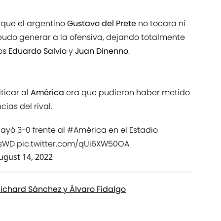
 que el argentino
Gustavo del Prete
no tocara ni
udo generar a la ofensiva, dejando totalmente
os
Eduardo Salvio
y
Juan Dinenno
.
iticar al
América
era que pudieron haber metido
ias del rival.
ayó 3-0 frente al
#América
en el Estadio
hsWD
pic.twitter.com/qUi6XW50OA
ugust 14, 2022
chard Sánchez y Álvaro Fidalgo