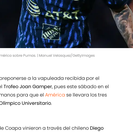
 América sobre Pumas. | Manuel Velasquez/GettyImages
breponerse a la vapuleada recibida por el
l
Trofeo Joan Gamper
, pues este sábado en el
s manos para que el
América
se llevara los tres
Olímpico Universitario
.
de Coapa vinieron a través del chileno
Diego