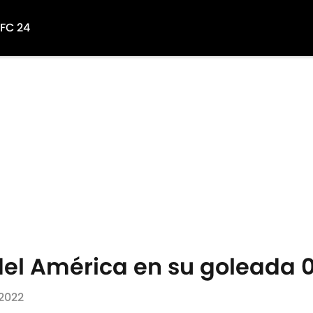
 FC 24
 del América en su goleada
 2022