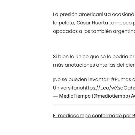
La presión americanista ocasionó
la pelota,
César Huerta
tampoco p
opacados a los también argentin
Si bien lo único que se le podría cr
más anotaciones ante las deficienc
¡No se pueden levantar!
#Pumas
c
Universitario
https://t.co/wXsaGa
— MedioTiempo (@mediotiempo)
A
El mediocampo conformado por Ri