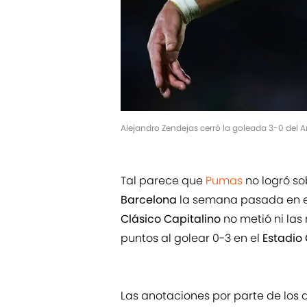
Alejandro Zendejas cerró la goleada 3-0 del
Tal parece que
Pumas
no logró so
Barcelona
la semana pasada en e
Clásico Capitalino
no metió ni la
puntos al golear 0-3 en el
Estadio 
Las anotaciones por parte de los 