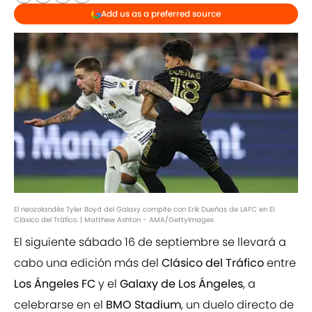
Add us as a preferred source
El neozolandés Tyler Boyd del Galaxy compite con Erik Dueñas de LAFC en El
Clásico del Tráfico. | Matthew Ashton - AMA/GettyImages
El siguiente sábado 16 de septiembre se llevará a
cabo una edición más del
Clásico del Tráfico
entre
Los Ángeles FC
y el
Galaxy de Los Ángeles
, a
celebrarse en el
BMO Stadium
, un duelo directo de