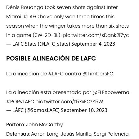
Dénis Bouanga took seven shots against Inter
Miami.
#LAFC
have only won three times this
season when the winger takes more than six shots
in a game (3W-2D-3L).
pic.twitter.com/sDgnk2i7yc
— LAFC Stats (@LAFC_stats)
September 4, 2023
POSIBLE ALINEACIÓN DE LAFC
La alineación de
#LAFC
contra
@TimbersFC
.
La alineación esta presentada por
@FLEXpowerna
.
#PORvLAFC
pic.twitter.com/t5XxECzY5W
— LÁFC (@SomosLAFC)
September 10, 2023
Portero
: John McCarthy
Defensas
: Aaron Long, Jesús Murillo, Sergi Palencia,