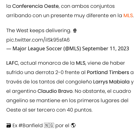
la
Conferencia Oeste
, con ambos conjuntos
arribando con un presente muy diferente en la
MLS
.
The West keeps delivering. 🍿
pic.twitter.com/iISk95sfA6
— Major League Soccer (@MLS)
September 11, 2023
LAFC
, actual monarca de la
MLS
, viene de haber
sufrido una derrota 2-0 frente al
Portland Timbers
a
través de los tantos del congoleño
Larrys Mabiala
y
el argentino
Claudio Bravo
. No obstante, el cuadro
angelino se mantiene en los primeros lugares del
Oeste al ser tercero con 40 puntos.
🗃️ Ex
#Banfield
🇳🇬 por el 🌎