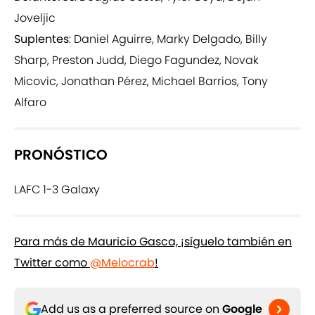
Joveljic
Suplentes
: Daniel Aguirre, Marky Delgado, Billy
Sharp, Preston Judd, Diego Fagundez, Novak
Micovic, Jonathan Pérez, Michael Barrios, Tony
Alfaro
PRONÓSTICO
LAFC 1-3 Galaxy
Para más de Mauricio Gasca, ¡síguelo también en
Twitter como
@Melocrab
!
Add us as a preferred source on
Google