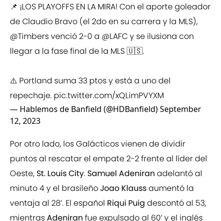
📌 ¡LOS PLAYOFFS EN LA MIRA! Con el aporte goleador
de Claudio Bravo (el 2do en su carrera y la MLS),
@Timbers venció 2-0 a
@LAFC
y se ilusiona con
llegar a la fase final de la MLS 🇺🇸.
⚠️ Portland suma 33 ptos y está a uno del
repechaje.
pic.twitter.com/xQLimPVYXM
— Hablemos de Banfield (@HDBanfield)
September
12, 2023
Por otro lado, los Galácticos vienen de dividir
puntos al rescatar el empate 2-2 frente al líder del
Oeste,
St. Louis City
.
Samuel Adeniran
adelantó al
minuto 4 y el brasileño
Joao Klauss
aumentó la
ventaja al 28’. El español
Riqui Puig
descontó al 53,
mientras
Adeniran
fue expulsado al 60’ y el inglés