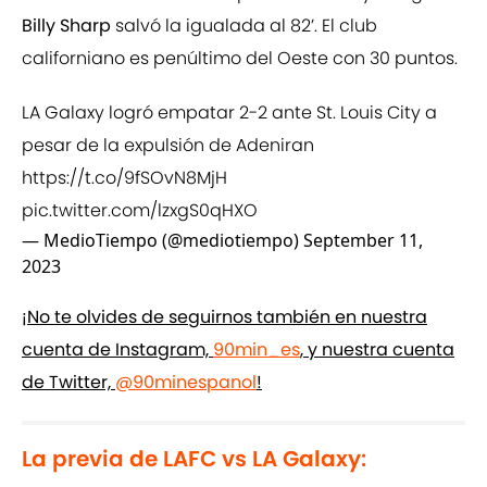
Billy Sharp
salvó la igualada al 82’. El club
californiano es penúltimo del Oeste con 30 puntos.
LA Galaxy logró empatar 2-2 ante St. Louis City a
pesar de la expulsión de Adeniran
https://t.co/9fSOvN8MjH
pic.twitter.com/lzxgS0qHXO
— MedioTiempo (@mediotiempo)
September 11,
2023
¡No te olvides de seguirnos también en nuestra
cuenta de Instagram,
90min_es
, y nuestra cuenta
de Twitter,
@90minespanol
!
La previa de LAFC vs LA Galaxy: