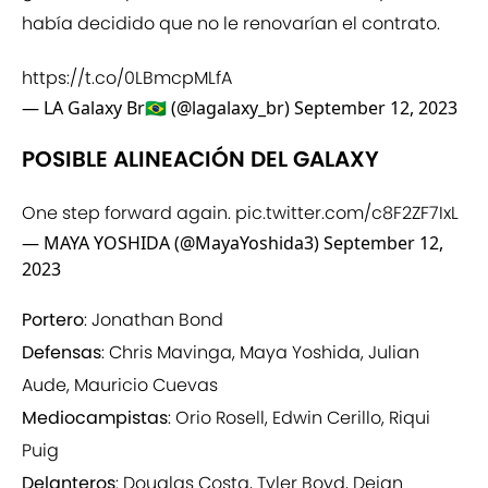
había decidido que no le renovarían el contrato.
https://t.co/0LBmcpMLfA
— LA Galaxy Br🇧🇷 (@lagalaxy_br)
September 12, 2023
POSIBLE ALINEACIÓN DEL GALAXY
One step forward again.
pic.twitter.com/c8F2ZF7IxL
— MAYA YOSHIDA (@MayaYoshida3)
September 12,
2023
Portero
: Jonathan Bond
Defensas
: Chris Mavinga, Maya Yoshida, Julian
Aude, Mauricio Cuevas
Mediocampistas
: Orio Rosell, Edwin Cerillo, Riqui
Puig
Delanteros
: Douglas Costa, Tyler Boyd, Dejan