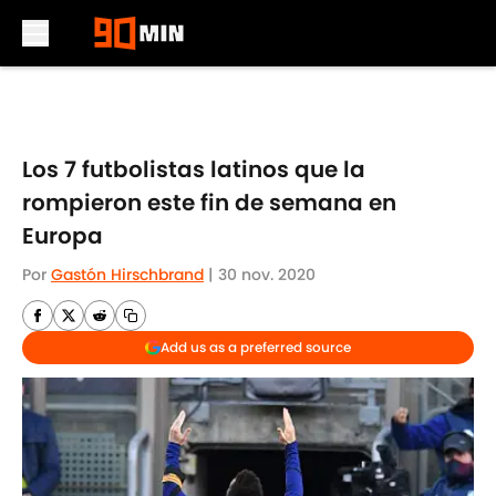
Skip to main content
Los 7 futbolistas latinos que la
rompieron este fin de semana en
Europa
Por
Gastón Hirschbrand
|
30 nov. 2020
Add us as a preferred source