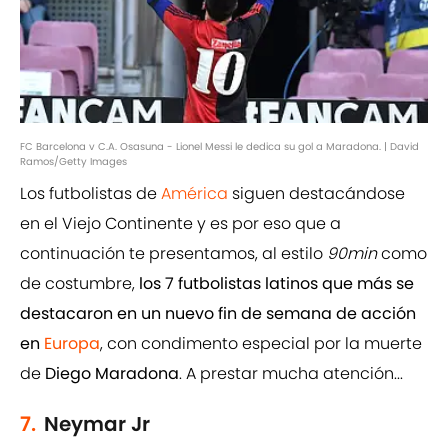
FC Barcelona v C.A. Osasuna - Lionel Messi le dedica su gol a Maradona. | David
Ramos/Getty Images
Los futbolistas de
América
siguen destacándose
en el Viejo Continente y es por eso que a
continuación te presentamos, al estilo
90min
como
de costumbre,
los 7 futbolistas latinos que más se
destacaron en un nuevo fin de semana de acción
en
Europa
, con condimento especial por la muerte
de
Diego Maradona
. A prestar mucha atención...
7.
Neymar Jr